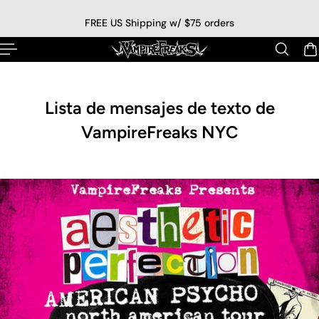
 al contenido
FREE US Shipping w/ $75 orders
Lista de mensajes de texto de
VampireFreaks NYC